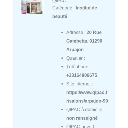
QIPAO
Catégorie :
Institut de
beauté
Adresse :
20 Rue
Gambetta, 91290
Arpajon
Quartier :
Téléphone :
+33164909675
Site internet :
https://www.qipao.f
r/salons/arpajon-99
QIPAO à domicile :
non renseigné
QIPAO ouvert