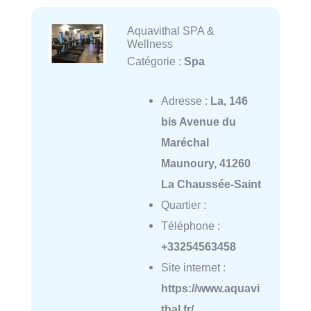
Aquavithal SPA &
Wellness
Catégorie :
Spa
Adresse :
La, 146
bis Avenue du
Maréchal
Maunoury, 41260
La Chaussée-Saint
Quartier :
Téléphone :
+33254563458
Site internet :
https://www.aquavi
thal.fr/