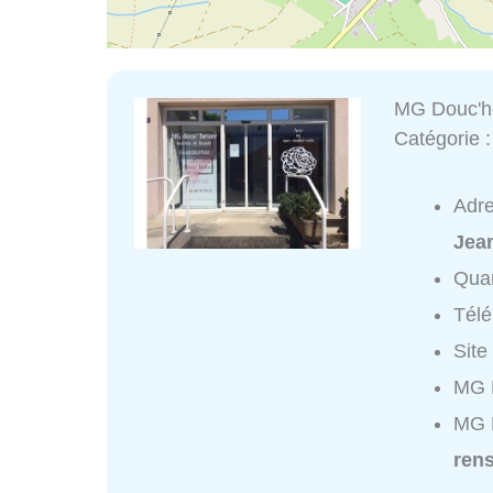
MG Douc'h
Catégorie 
Adr
Jea
Quar
Tél
Site
MG D
MG 
ren