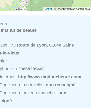
Leaflet
| © OpenStreetMap contributors
eure
:
Institut de beauté
esse :
73 Route de Lyon, 01640 Saint-
n-le-Vieux
tier :
éphone :
+33668289462
 internet :
http://www.mgdoucheure.com/
ouc'heure à domicile :
non renseigné
Douc'heure ouvert dimanche :
non
seigné