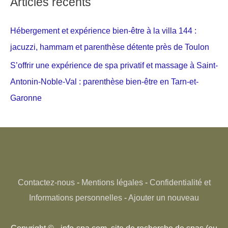
Articles récents
Hébergement et expérience bien-être à la villa 144 :
jacuzzi, hammam et parenthèse détente près de Toulon
S’offrir une expérience de spa privatif et massage à Saint-
Antonin-Noble-Val : parenthèse bien-être en Tarn-et-
Garonne
Contactez-nous
-
Mentions légales
-
Confidentialité et
Informations personnelles
-
Ajouter un nouveau
Copyright © - info-spa.com, site de recherche de spas (ou