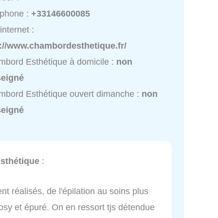
éphone :
+33146600085
internet :
p://www.chambordesthetique.fr/
bord Esthétique à domicile :
non
seigné
bord Esthétique ouvert dimanche :
non
seigné
sthétique
:
nt réalisés, de l'épilation au soins plus
 cosy et épuré. On en ressort tjs détendue