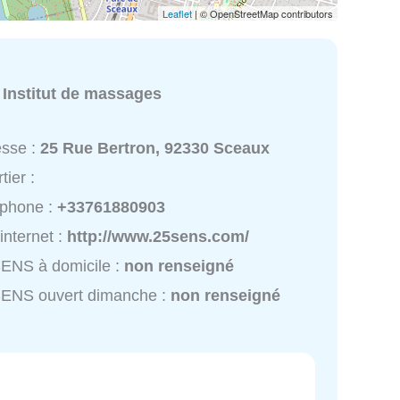
Leaflet
| © OpenStreetMap contributors
:
Institut de massages
esse :
25 Rue Bertron, 92330 Sceaux
tier :
éphone :
+33761880903
 internet :
http://www.25sens.com/
ENS à domicile :
non renseigné
SENS ouvert dimanche :
non renseigné