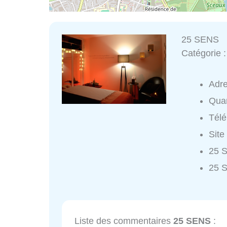
25 SENS
Catégorie 
Adr
Quar
Tél
Site
25 S
25 
Liste des commentaires
25 SENS
: