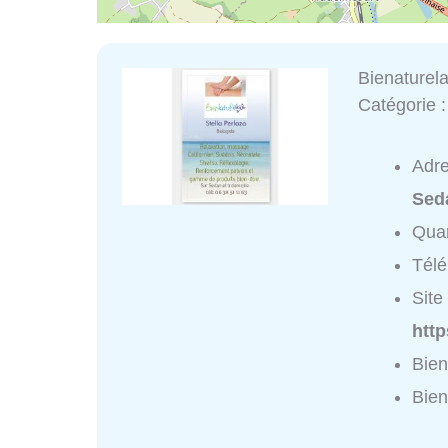
Bienaturel
Catégorie 
Adr
Sed
Quar
Tél
Site 
htt
Bien
Bien