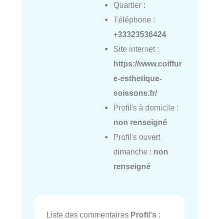
Quartier :
Téléphone :
+33323536424
Site internet :
https://www.coiffur
e-esthetique-
soissons.fr/
Profil's à domicile :
non renseigné
Profil's ouvert
dimanche :
non
renseigné
Liste des commentaires
Profil's
: