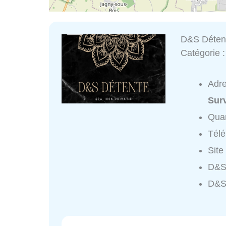
D&S Déten
Catégorie 
Adr
Surv
Quar
Tél
Site
D&S 
D&S 