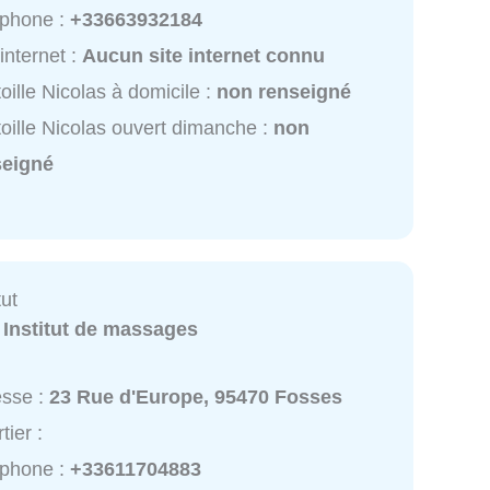
éphone :
+33663932184
 internet :
Aucun site internet connu
oille Nicolas à domicile :
non renseigné
oille Nicolas ouvert dimanche :
non
seigné
tut
:
Institut de massages
esse :
23 Rue d'Europe, 95470 Fosses
tier :
éphone :
+33611704883