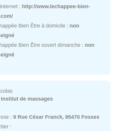
 internet :
http://www.lechappee-bien-
.com/
happée Bien Être à domicile :
non
seigné
happée Bien Être ouvert dimanche :
non
seigné
icolas
:
Institut de massages
esse :
9 Rue César Franck, 95470 Fosses
tier :