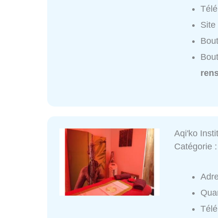
Tél
Site
Bout
Bout
ren
Aqi'ko Insti
Catégorie 
Adr
Quar
Tél