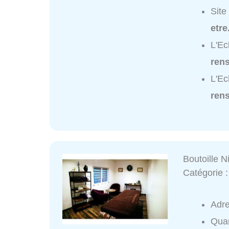
Site
etre
L'Ec
ren
L'Ec
ren
Boutoille N
Catégorie 
Adr
Quar