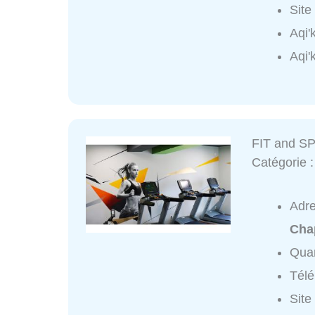
Site
Aqi'
Aqi'
FIT and S
Catégorie 
Adr
Cha
Quar
Tél
Site