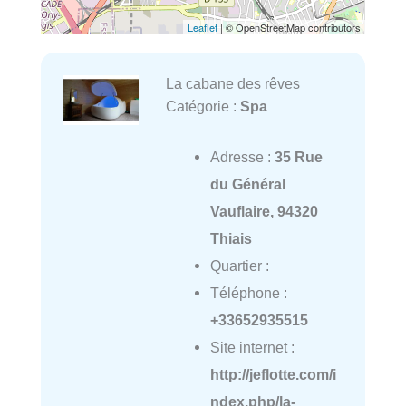
Leaflet
| © OpenStreetMap contributors
La cabane des rêves
Catégorie :
Spa
Adresse :
35 Rue
du Général
Vauflaire, 94320
Thiais
Quartier :
Téléphone :
+33652935515
Site internet :
http://jeflotte.com/i
ndex.php/la-