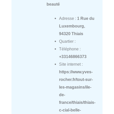
beauté
Adresse :
1 Rue du
Luxembourg,
94320 Thiais
Quartier :
Téléphone :
+33146866373
Site internet :
https://www.yves-
rocher.fr/tout-sur-
les-magasins/ile-
de-
france/thiais/thiais-
c-cial-belle-