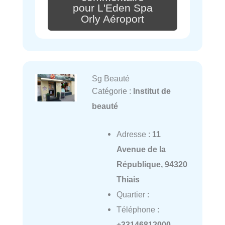
pour L'Eden Spa
Orly Aéroport
Sg Beauté
Catégorie :
Institut de
beauté
Adresse :
11
Avenue de la
République, 94320
Thiais
Quartier :
Téléphone :
+33146812000