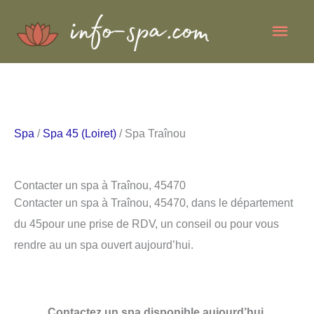
Aller
Men
au
contenu
princ
Spa
/
Spa 45 (Loiret)
/ Spa Traînou
Contacter un spa à Traînou, 45470
Contacter un spa à Traînou, 45470, dans le département
du 45pour une prise de RDV, un conseil ou pour vous
rendre au un spa ouvert aujourd’hui.
Contactez un spa disponible aujourd’hui.