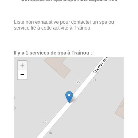
Liste non exhaustive pour contacter un spa ou
service lié à cette activité à Traînou.
Il y a 1 services de spa à Traînou :
+
−