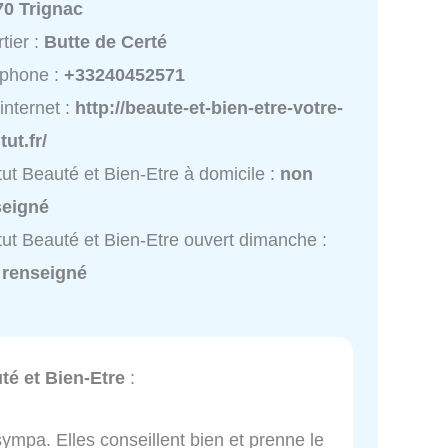
70 Trignac
tier :
Butte de Certé
éphone :
+33240452571
 internet :
http://beaute-et-bien-etre-votre-
tut.fr/
itut Beauté et Bien-Etre à domicile :
non
seigné
itut Beauté et Bien-Etre ouvert dimanche :
 renseigné
uté et Bien-Etre
:
sympa. Elles conseillent bien et prenne le