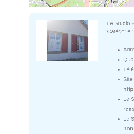
Le Studio 
Catégorie 
Adr
Quar
Tél
Site 
http
Le S
ren
Le S
non