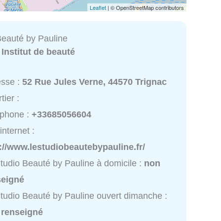
Leaflet
| © OpenStreetMap contributors
Beauté by Pauline
:
Institut de beauté
esse :
52 Rue Jules Verne, 44570 Trignac
tier :
éphone :
+33685056604
internet :
://www.lestudiobeautebypauline.fr/
tudio Beauté by Pauline à domicile :
non
seigné
tudio Beauté by Pauline ouvert dimanche :
 renseigné