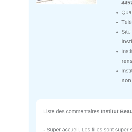
445
Quar
Tél
Site
insti
Inst
ren
Inst
non
Liste des commentaires
Institut Bea
- Super accueil. Les filles sont super 