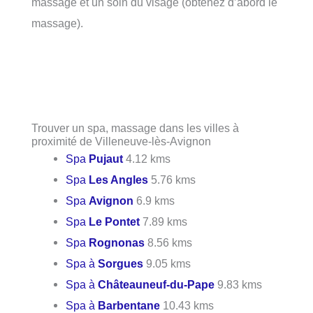
massage et un soin du visage (obtenez d’abord le
massage).
Trouver un spa, massage dans les villes à
proximité de Villeneuve-lès-Avignon
Spa
Pujaut
4.12 kms
Spa
Les Angles
5.76 kms
Spa
Avignon
6.9 kms
Spa
Le Pontet
7.89 kms
Spa
Rognonas
8.56 kms
Spa à
Sorgues
9.05 kms
Spa à
Châteauneuf-du-Pape
9.83 kms
Spa à
Barbentane
10.43 kms