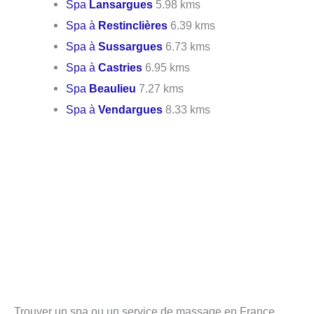
Spa
Lansargues
5.98 kms
Spa à
Restinclières
6.39 kms
Spa à
Sussargues
6.73 kms
Spa à
Castries
6.95 kms
Spa
Beaulieu
7.27 kms
Spa à
Vendargues
8.33 kms
Trouver un spa ou un service de massage en France