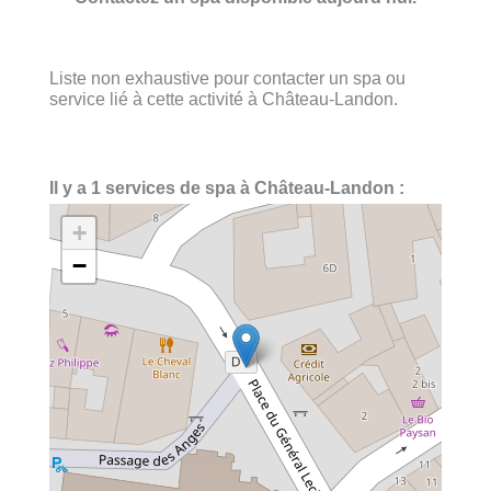
Liste non exhaustive pour contacter un spa ou
service lié à cette activité à Château-Landon.
Il y a 1 services de spa à Château-Landon :
+
−