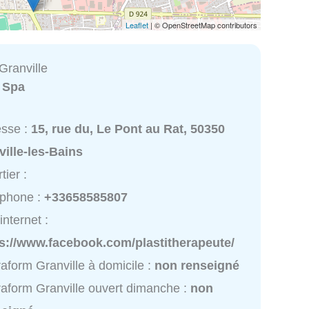
Leaflet
| © OpenStreetMap contributors
Granville
:
Spa
esse :
15, rue du, Le Pont au Rat, 50350
ille-les-Bains
tier :
éphone :
+33658585807
internet :
ps://www.facebook.com/plastitherapeute/
aform Granville à domicile :
non renseigné
aform Granville ouvert dimanche :
non