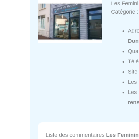
Les Femin
Catégorie 
Adr
Donv
Quar
Tél
Site
Les 
Les 
ren
Liste des commentaires
Les Feminin