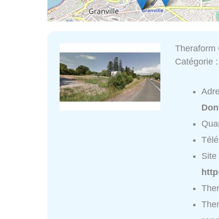
Theraform 
Catégorie 
Adr
Donv
Quar
Tél
Site 
htt
Ther
Ther