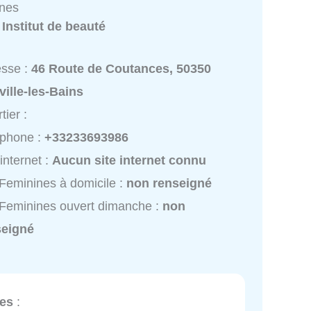
ines
:
Institut de beauté
esse :
46 Route de Coutances, 50350
ille-les-Bains
tier :
éphone :
+33233693986
 internet :
Aucun site internet connu
Feminines à domicile :
non renseigné
Feminines ouvert dimanche :
non
seigné
es
: