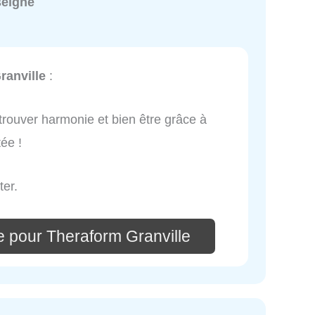
seigné
ranville
:
 trouver harmonie et bien être grâce à
ée !
ter.
e pour Theraform Granville