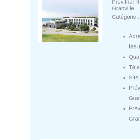
Prévithal H
Granville
Catégorie 
Adr
les-
Quar
Tél
Site
Prév
Gran
Prév
Gran