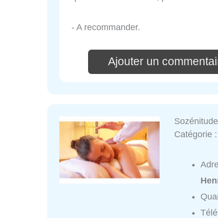
- A recommander.
Ajouter un commentai
Sozénitud
Catégorie 
Adr
Hen
Quar
Tél