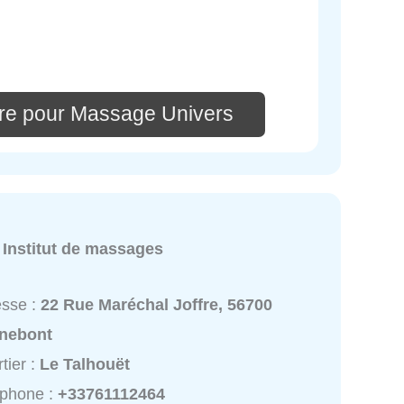
re pour Massage Univers
e
:
Institut de massages
esse :
22 Rue Maréchal Joffre, 56700
nebont
tier :
Le Talhouët
éphone :
+33761112464