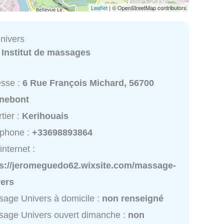
Leaflet
| © OpenStreetMap contributors
nivers
:
Institut de massages
esse :
6 Rue François Michard, 56700
nebont
tier :
Kerihouais
éphone :
+33698893864
internet :
ps://jeromeguedo62.wixsite.com/massage-
vers
age Univers à domicile :
non renseigné
age Univers ouvert dimanche :
non