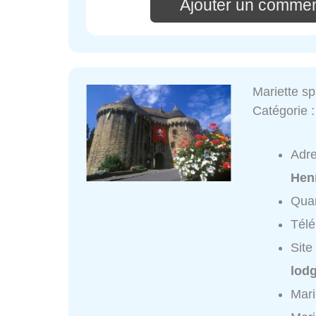
Ajouter un commen
Mariette s
Catégorie 
Adr
Hen
Quar
Tél
Site
lodg
Mari