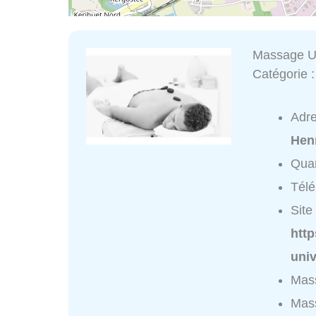
Massage U
Catégorie 
Adr
Hen
Quar
Tél
Site 
htt
uni
Mass
Mass