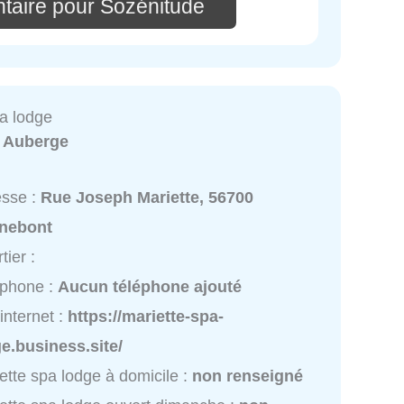
taire pour Sozénitude
pa lodge
:
Auberge
esse :
Rue Joseph Mariette, 56700
nebont
tier :
éphone :
Aucun téléphone ajouté
 internet :
https://mariette-spa-
e.business.site/
ette spa lodge à domicile :
non renseigné