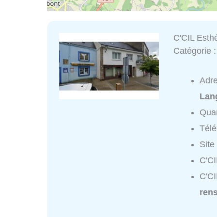
C'CIL Esth
Catégorie 
Adr
Lan
Quar
Tél
Site
C'CI
C'CI
ren