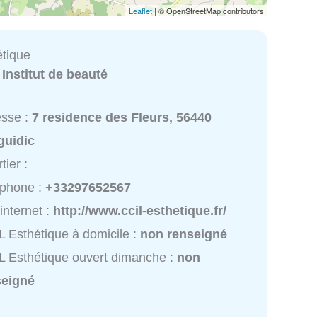
Leaflet
| © OpenStreetMap contributors
étique
:
Institut de beauté
esse :
7 residence des Fleurs, 56440
guidic
tier :
éphone :
+33297652567
 internet :
http://www.ccil-esthetique.fr/
L Esthétique à domicile :
non renseigné
L Esthétique ouvert dimanche :
non
seigné