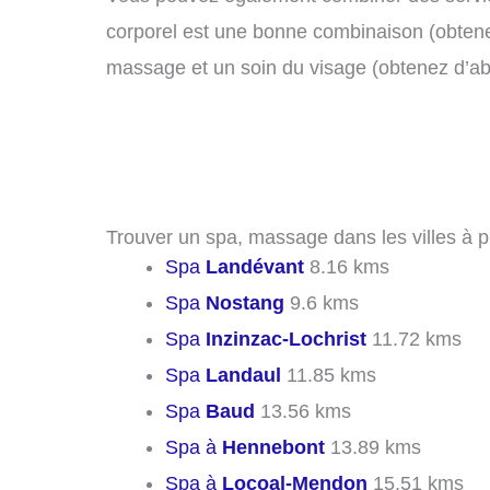
corporel est une bonne combinaison (obtenez
massage et un soin du visage (obtenez d’a
Trouver un spa, massage dans les villes à p
Spa
Landévant
8.16 kms
Spa
Nostang
9.6 kms
Spa
Inzinzac-Lochrist
11.72 kms
Spa
Landaul
11.85 kms
Spa
Baud
13.56 kms
Spa à
Hennebont
13.89 kms
Spa à
Locoal-Mendon
15.51 kms