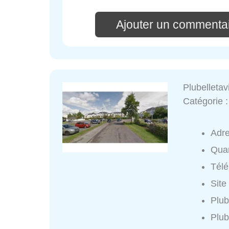
Ajouter un commentai
Plubelletav
Catégorie 
Adr
Quar
Tél
Site
Plub
Plub