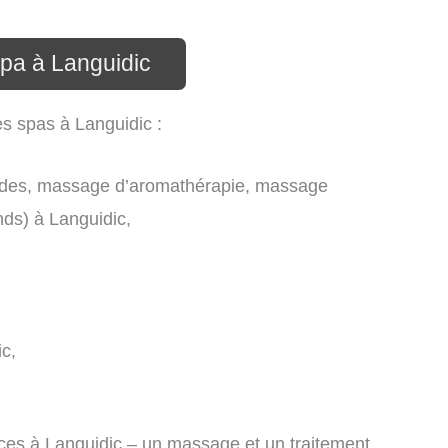
spa à Languidic
es spas à Languidic :
des, massage d’aromathérapie, massage
ds) à Languidic,
c,
es à Languidic – un massage et un traitement