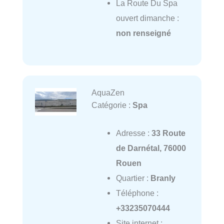
La Route Du Spa
ouvert dimanche :
non renseigné
AquaZen
Catégorie :
Spa
Adresse :
33 Route
de Darnétal, 76000
Rouen
Quartier :
Branly
Téléphone :
+33235070444
Site internet :