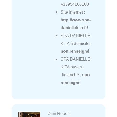
+33954160168
Site internet :
http://www.spa-
daniellekita.fr/
SPA DANIELLE
KITA à domicile :
non renseigné
SPA DANIELLE
KITA ouvert
dimanche :
non
renseigné
Zein Rouen