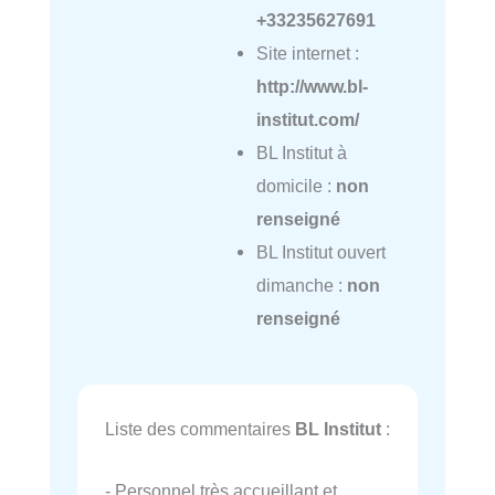
+33235627691
Site internet :
http://www.bl-
institut.com/
BL Institut à
domicile :
non
renseigné
BL Institut ouvert
dimanche :
non
renseigné
Liste des commentaires
BL Institut
:
- Personnel très accueillant et