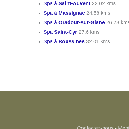
Spa à
Saint-Auvent
22.02 kms
Spa à
Massignac
24.58 kms
Spa à
Oradour-sur-Glane
26.28 km
Spa
Saint-Cyr
27.6 kms
Spa à
Roussines
32.01 kms
Contactez-nous
-
Ment