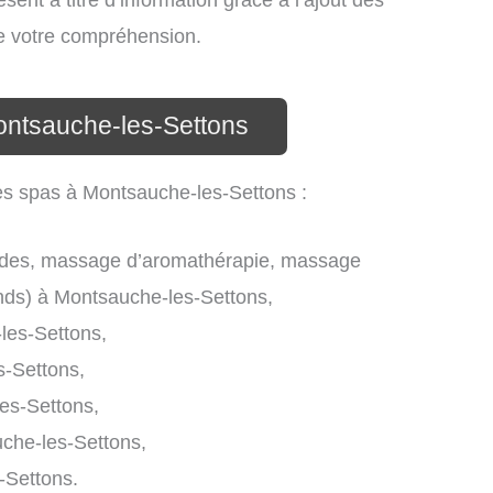
sent à titre d’information grâce à l’ajout des
de votre compréhension.
ontsauche-les-Settons
les spas à Montsauche-les-Settons :
des, massage d’aromathérapie, massage
nds) à Montsauche-les-Settons,
les-Settons,
-Settons,
es-Settons,
che-les-Settons,
-Settons.