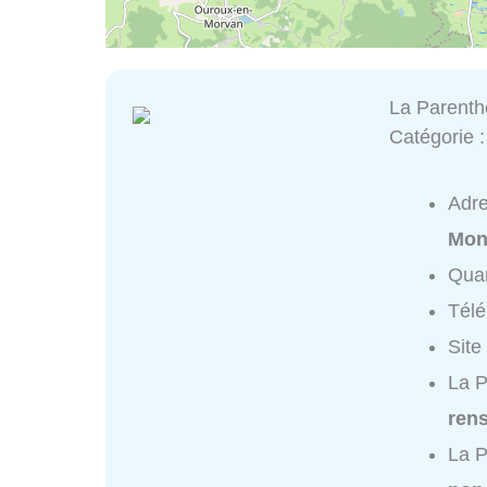
La Parent
Catégorie 
Adr
Mon
Quar
Tél
Site
La P
ren
La P