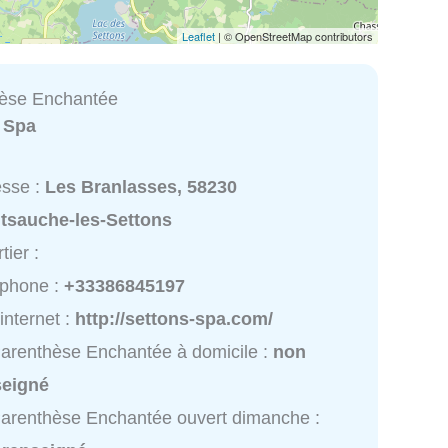
Leaflet
| © OpenStreetMap contributors
hèse Enchantée
:
Spa
esse :
Les Branlasses, 58230
tsauche-les-Settons
tier :
éphone :
+33386845197
 internet :
http://settons-spa.com/
arenthèse Enchantée à domicile :
non
seigné
arenthèse Enchantée ouvert dimanche :