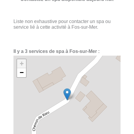
Liste non exhaustive pour contacter un spa ou
service lié à cette activité à Fos-sur-Mer.
Il y a 3 services de spa à Fos-sur-Mer :
+
−